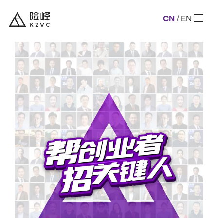
CN
EN